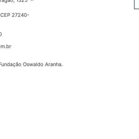
– CEP 27240-
0
om.br
 Fundação Oswaldo Aranha.