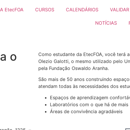
A EtecFOA
CURSOS
CALENDÁRIOS
VALIDA
NOTÍCIAS
a o
Como estudante da EtecFOA, você terá a
Olezio Galotti, o mesmo utilizado pelo Un
pela Fundação Oswaldo Aranha.
São mais de 50 anos construindo espaç
atendam todas às necessidades dos estu
Espaços de aprendizagem confortáv
Laboratórios com o que há de mai
Áreas de convivência agradáveis
Aragão, 1325 –